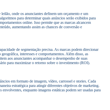
e leilão, onde os anunciantes definem um orçamento e um
m algoritmos para determinar quais anúncios serão exibidos para
omportamentos online. Isso permite que as marcas alcancem
conteúdo, aumentando assim as chances de conversão e
capacidade de segmentação precisa. As marcas podem direcionar
 geográfica, interesses e comportamentos. Além disso, as
rmitem aos anunciantes acompanhar o desempenho de suas
ário para maximizar o retorno sobre o investimento (ROI).
núncios em formato de imagem, vídeo, carrossel e stories. Cada
maneira estratégica para atingir diferentes objetivos de marketing.
as envolventes, enquanto imagens estáticas podem ser usadas para