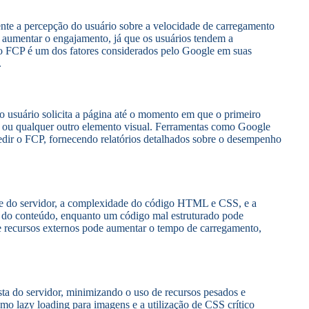
ente a percepção do usuário sobre a velocidade de carregamento
 aumentar o engajamento, já que os usuários tendem a
o FCP é um dos fatores considerados pelo Google em suas
.
usuário solicita a página até o momento em que o primeiro
ns ou qualquer outro elemento visual. Ferramentas como Google
ir o FCP, fornecendo relatórios detalhados sobre o desempenho
ade do servidor, a complexidade do código HTML e CSS, e a
a do conteúdo, enquanto um código mal estruturado pode
s e recursos externos pode aumentar o tempo de carregamento,
ta do servidor, minimizando o uso de recursos pesados e
mo lazy loading para imagens e a utilização de CSS crítico