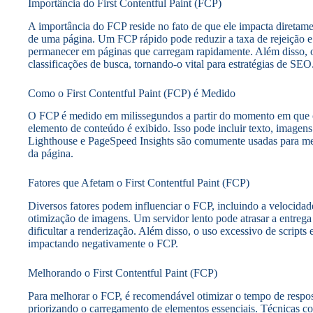
Importância do First Contentful Paint (FCP)
A importância do FCP reside no fato de que ele impacta diretam
de uma página. Um FCP rápido pode reduzir a taxa de rejeição e
permanecer em páginas que carregam rapidamente. Além disso, 
classificações de busca, tornando-o vital para estratégias de SEO
Como o First Contentful Paint (FCP) é Medido
O FCP é medido em milissegundos a partir do momento em que o 
elemento de conteúdo é exibido. Isso pode incluir texto, image
Lighthouse e PageSpeed Insights são comumente usadas para med
da página.
Fatores que Afetam o First Contentful Paint (FCP)
Diversos fatores podem influenciar o FCP, incluindo a velocid
otimização de imagens. Um servidor lento pode atrasar a entreg
dificultar a renderização. Além disso, o uso excessivo de script
impactando negativamente o FCP.
Melhorando o First Contentful Paint (FCP)
Para melhorar o FCP, é recomendável otimizar o tempo de respos
priorizando o carregamento de elementos essenciais. Técnicas co