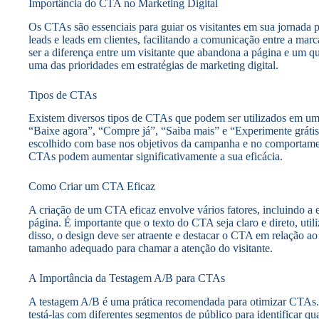
Importância do CTA no Marketing Digital
Os CTAs são essenciais para guiar os visitantes em sua jornada p
leads e leads em clientes, facilitando a comunicação entre a 
ser a diferença entre um visitante que abandona a página e um que
uma das prioridades em estratégias de marketing digital.
Tipos de CTAs
Existem diversos tipos de CTAs que podem ser utilizados em um 
“Baixe agora”, “Compre já”, “Saiba mais” e “Experimente grátis
escolhido com base nos objetivos da campanha e no comportamen
CTAs podem aumentar significativamente a sua eficácia.
Como Criar um CTA Eficaz
A criação de um CTA eficaz envolve vários fatores, incluindo a e
página. É importante que o texto do CTA seja claro e direto, uti
disso, o design deve ser atraente e destacar o CTA em relação ao
tamanho adequado para chamar a atenção do visitante.
A Importância da Testagem A/B para CTAs
A testagem A/B é uma prática recomendada para otimizar CTAs.
testá-las com diferentes segmentos de público para identificar qu