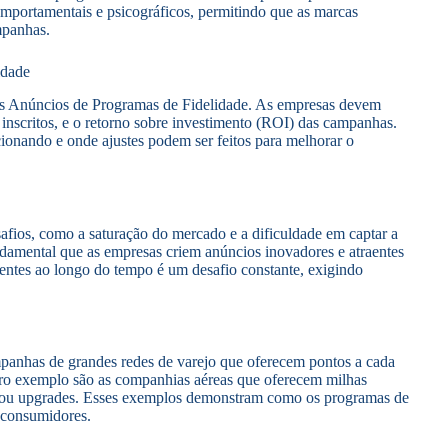
omportamentais e psicográficos, permitindo que as marcas
mpanhas.
idade
 dos Anúncios de Programas de Fidelidade. As empresas devem
nscritos, e o retorno sobre investimento (ROI) das campanhas.
cionando e onde ajustes podem ser feitos para melhorar o
fios, como a saturação do mercado e a dificuldade em captar a
damental que as empresas criem anúncios inovadores e atraentes
ientes ao longo do tempo é um desafio constante, exigindo
anhas de grandes redes de varejo que oferecem pontos a cada
ro exemplo são as companhias aéreas que oferecem milhas
ns ou upgrades. Esses exemplos demonstram como os programas de
s consumidores.