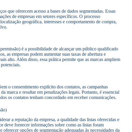
viços que oferecem acesso a bases de dados segmentadas. Essas
mações de empresas em setores específicos. O processo
 localização geográfica, interesses e comportamento de compra,
lvo.
 permissão) é a possibilidade de alcançar um público qualificado
ados, as empresas podem aumentar suas taxas de abertura e
is alto. Além disso, essa prática permite que as marcas ampliem
potenciais.
. Sem o consentimento explícito dos contatos, as campanhas
a marca e resultar em penalizações legais. Portanto, é essencial
 todos os contatos tenham concordado em receber comunicações.
são)
derar a reputação da empresa, a qualidade das listas oferecidas e
r deve fornecer informações sobre como as listas foram
o e oferecer opções de segmentação adequadas às necessidades da